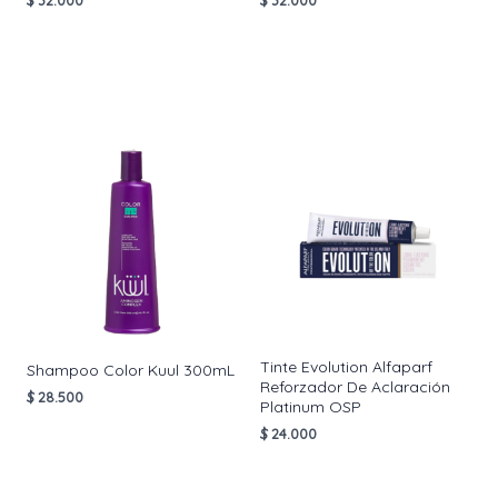
AÑADIR AL
AÑADIR AL
CARRITO
CARRITO
Tinte Evolution Alfaparf
Shampoo Color Kuul 300mL
Reforzador De Aclaración
$
28.500
Platinum OSP
$
24.000
AÑADIR AL
CARRITO
AÑADIR AL
CARRITO