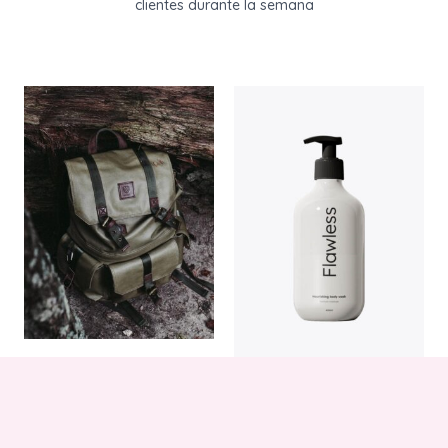
clientes durante la semana
Complex Sunscreen Balm
$
23
Cream to Foam Lotion
$
19
AÑADIR AL
CARRITO