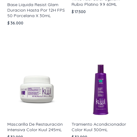
Rubio Platino 9.9 60ML
Base Liquida Resist Glam
Duracion Hasta Por 12H FPS
$
17.500
50 Porcelana X 30mL
$
36.000
AÑADIR AL
CARRITO
AÑADIR AL
CARRITO
Mascarilla De Restauración
Tramiento Acondicionador
Intensiva Color Kuul 245mL
Color Kuul 300mL
$
32.000
$
32.000