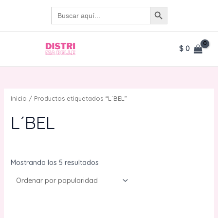
Ir
BOTÓN DE BÚSQUEDA
Buscar:
al
contenido
$
0
MAIN
MENU
Inicio
/ Productos etiquetados “L´BEL”
L´BEL
Ordenado
Mostrando los 5 resultados
por
popularidad