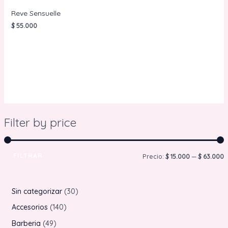
Reve Sensuelle
$
55.000
AÑADIR AL
CARRITO
Filter by price
FILTRAR
P
P
Precio:
$ 15.000
—
$ 63.000
r
r
e
e
3
Sin categorizar
30
c
c
0
1
Accesorios
140
i
i
p
4
4
Barberia
49