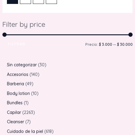
Filter by price
FILTRAR
P
P
Precio:
$ 3.000
—
$ 30.000
r
r
e
e
3
Sin categorizar
30
c
c
0
1
Accesorios
140
i
i
p
4
4
Barberia
49
o
o
r
0
9
1
Body lotion
10
o
p
p
0
1
Bundles
1
í
á
d
r
r
p
p
2
Capilar
2263
n
x
u
o
o
r
r
2
7
Cleanser
7
i
i
c
d
d
o
o
6
p
6
Cuidado de la piel
618
t
u
u