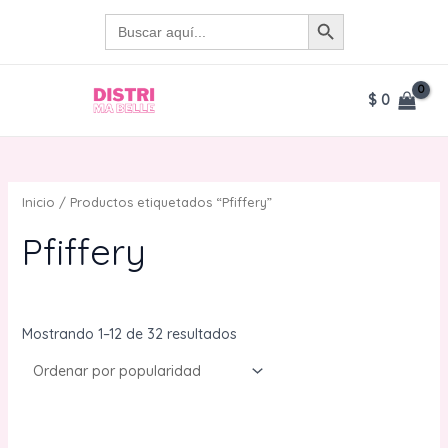
Ir
BOTÓN DE BÚSQUEDA
Buscar:
al
contenido
$
0
MAIN
MENU
Inicio
/ Productos etiquetados “Pfiffery”
Pfiffery
Ordenado
Mostrando 1–12 de 32 resultados
por
popularidad