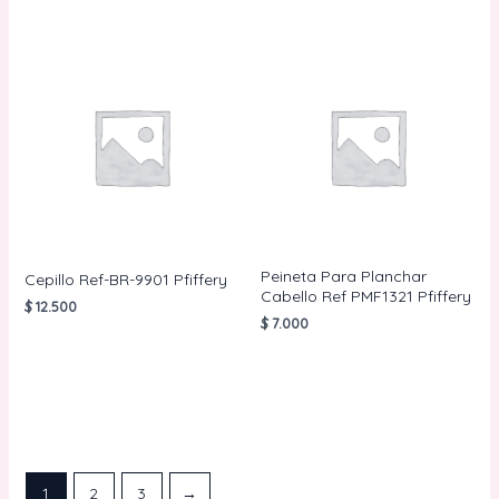
Peineta Para Planchar
Cepillo Ref-BR-9901 Pfiffery
Cabello Ref PMF1321 Pfiffery
$
12.500
$
7.000
AÑADIR AL
CARRITO
AÑADIR AL
CARRITO
1
2
3
→