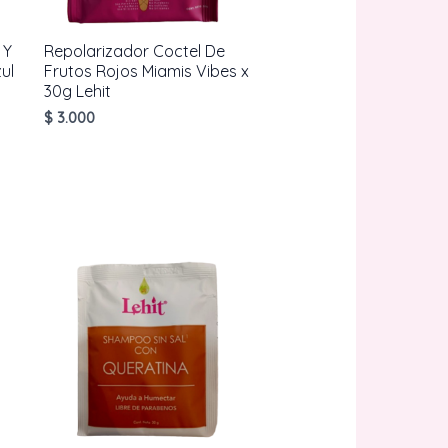
 Y
Repolarizador Coctel De
ul
Frutos Rojos Miamis Vibes x
30g Lehit
$
3.000
AÑADIR AL
CARRITO