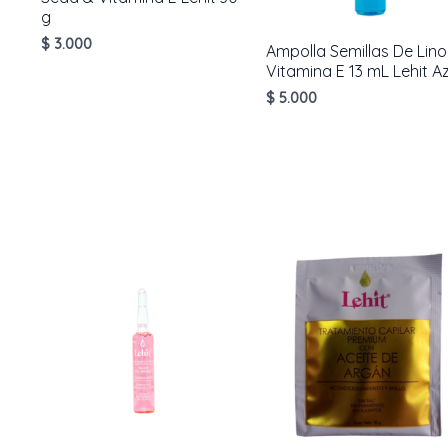
g
$
3.000
Ampolla Semillas De Lino
Vitamina E 13 mL Lehit Az
AÑADIR AL
$
5.000
CARRITO
AÑADIR AL
CARRITO