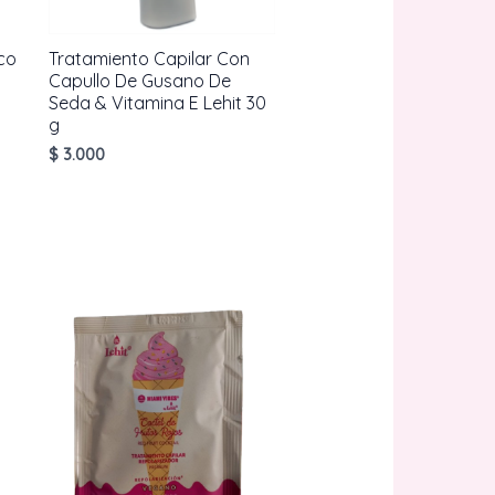
co
Tratamiento Capilar Con
Capullo De Gusano De
Seda & Vitamina E Lehit 30
g
$
3.000
AÑADIR AL
CARRITO