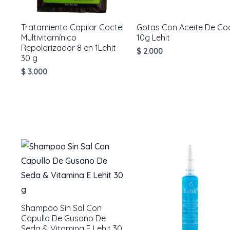
Tratamiento Capilar Coctel
Gotas Con Aceite De Co
Multivitamínico
10g Lehit
Repolarizador 8 en 1Lehit
$
2.000
30 g
$
3.000
AÑADIR AL
CARRITO
AÑADIR AL
CARRITO
Shampoo Sin Sal Con
Capullo De Gusano De
Seda & Vitamina E Lehit 30