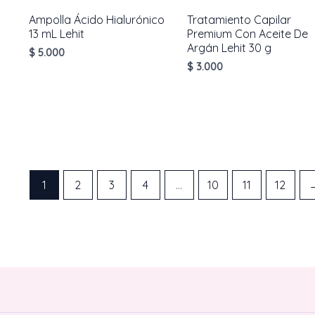
Ampolla Ácido Hialurónico
Tratamiento Capilar
13 mL Lehit
Premium Con Aceite De
Argán Lehit 30 g
$
5.000
$
3.000
AÑADIR AL
CARRITO
AÑADIR AL
CARRITO
1
2
3
4
…
10
11
12