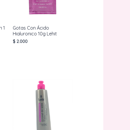
n 1
Gotas Con Ácido
Hialuronico 10g Lehit
$
2.000
AÑADIR AL
CARRITO