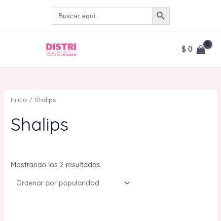
Ir
BOTÓN DE BÚSQUEDA
Buscar:
al
contenido
$
0
MAIN
MENU
Inicio
/ Shalips
Shalips
Ordenado
Mostrando los 2 resultados
por
popularidad