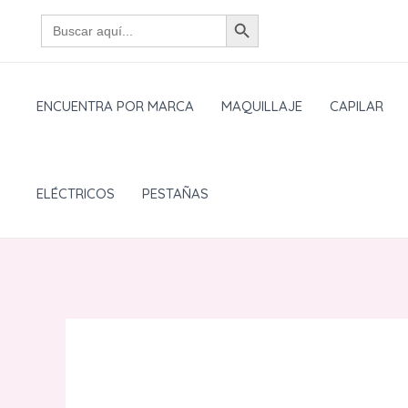
Ir
BOTÓN DE BÚSQUEDA
Buscar:
al
contenido
ENCUENTRA POR MARCA
MAQUILLAJE
CAPILAR
ELÉCTRICOS
PESTAÑAS