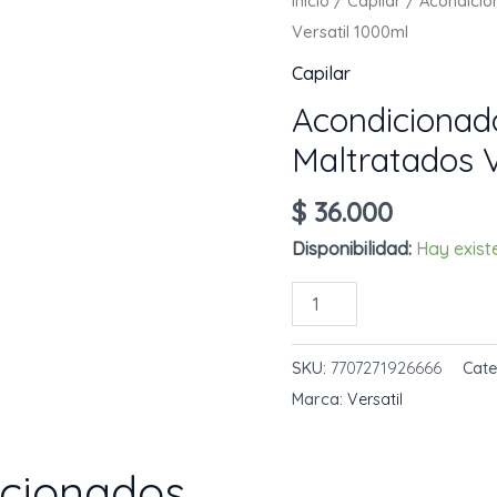
Inicio
/
Capilar
/ Acondicio
Versatil 1000ml
Capilar
Acondicionad
Maltratados V
$
36.000
Disponibilidad:
Hay exist
Acondicionador
AÑADIR AL 
Cabellos
Secos
SKU:
7707271926666
Cate
Y
Marca:
Versatil
Maltratados
Versatil
acionados
1000ml