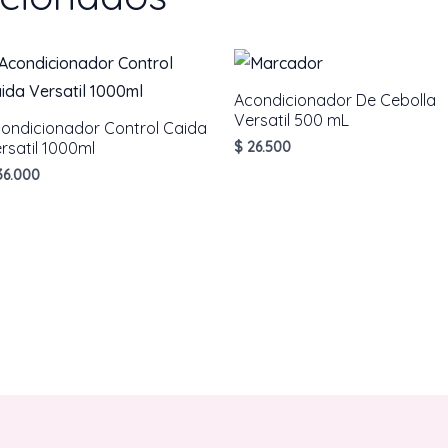
cantidad
Acondicionador De Cebolla
Versatil 500 mL
ondicionador Control Caida
rsatil 1000ml
$
26.500
6.000
AÑADIR AL CARRITO
AÑADIR AL CARRITO