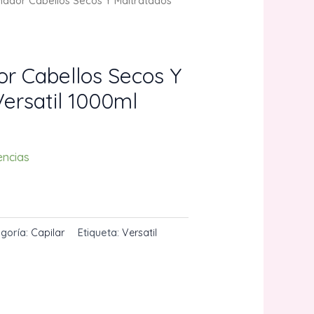
nador Cabellos Secos Y Maltratados
or Cabellos Secos Y
ersatil 1000ml
encias
CARRITO
goría:
Capilar
Etiqueta:
Versatil