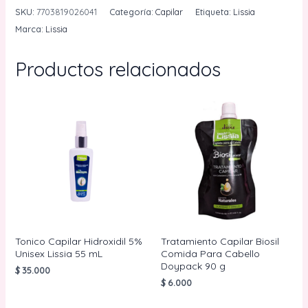
Bomba
SKU:
7703819026041
Categoría:
Capilar
Etiqueta:
Lissia
425
Marca:
Lissia
mL
Lissia
Productos relacionados
cantidad
Tonico Capilar Hidroxidil 5%
Tratamiento Capilar Biosil
Unisex Lissia 55 mL
Comida Para Cabello
Doypack 90 g
$
35.000
$
6.000
AÑADIR AL
CARRITO