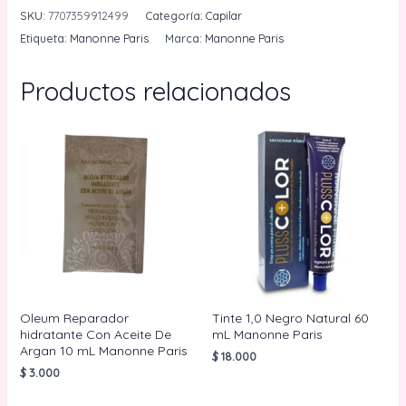
Canas
SKU:
7707359912499
Categoría:
Capilar
10mL
Etiqueta:
Manonne Paris
Marca:
Manonne Paris
Manonne
Paris
Productos relacionados
cantidad
Oleum Reparador
Tinte 1,0 Negro Natural 60
hidratante Con Aceite De
mL Manonne Paris
Argan 10 mL Manonne Paris
$
18.000
$
3.000
AÑADIR AL
CARRITO