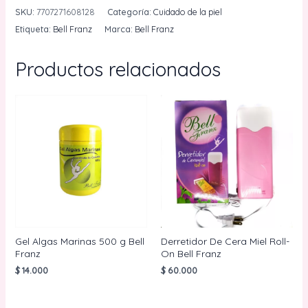
Bell
SKU:
7707271608128
Categoría:
Cuidado de la piel
Franz
Etiqueta:
Bell Franz
Marca:
Bell Franz
120g
cantidad
Productos relacionados
Gel Algas Marinas 500 g Bell
Derretidor De Cera Miel Roll-
Franz
On Bell Franz
$
14.000
$
60.000
AÑADIR AL
AÑADIR AL
CARRITO
CARRITO