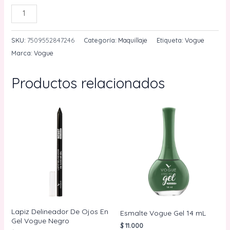
Base
AÑADIR AL CARRITO
Liquida
Mate
SKU:
7509552847246
Categoría:
Maquillaje
Etiqueta:
Vogue
Natural
Marca:
Vogue
Con
Acido
Productos relacionados
Hialuronico
12H
Gitano
30
mL
Vogue
cantidad
Lapiz Delineador De Ojos En
Esmalte Vogue Gel 14 mL
Gel Vogue Negro
$
11.000