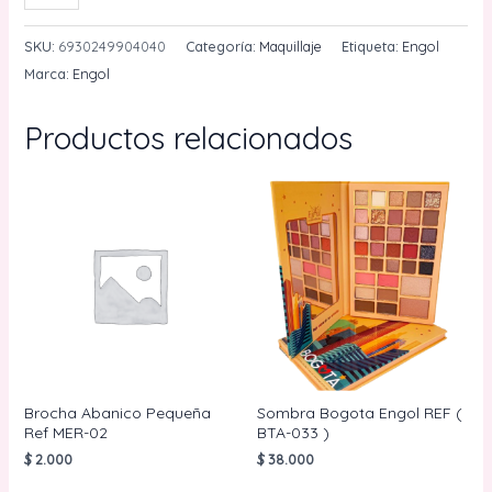
Liquida
Matte
SKU:
6930249904040
Categoría:
Maquillaje
Etiqueta:
Engol
Mousse
Marca:
Engol
Ref
MF-
Productos relacionados
707
Engol
cantidad
Brocha Abanico Pequeña
Sombra Bogota Engol REF (
Ref MER-02
BTA-033 )
$
2.000
$
38.000