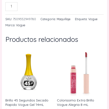
Base
AÑADIR AL CARRITO
Liquida
Resist
SKU:
7509552949780
Categoría:
Maquillaje
Etiqueta:
Vogue
Larga
Marca:
Vogue
Duración
30H
Productos relacionados
Natural
30
mL
Vogue
cantidad
Brillo 45 Segundos Secado
Colorissimo Extra Brillo
Rapido Vogue Gel 14mL
Vogue Alegria 8 mL