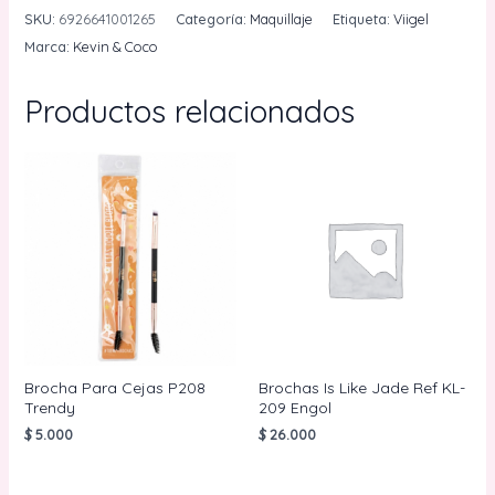
Ref
SKU:
6926641001265
Categoría:
Maquillaje
Etiqueta:
Viigel
SZ.126
Marca:
Kevin & Coco
Kevin
&
Productos relacionados
Coco
cantidad
Brocha Para Cejas P208
Brochas Is Like Jade Ref KL-
Trendy
209 Engol
$
5.000
$
26.000
AÑADIR AL
AÑADIR AL
CARRITO
CARRITO