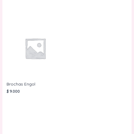
Brochas Engol
$
9.000
AÑADIR AL
CARRITO