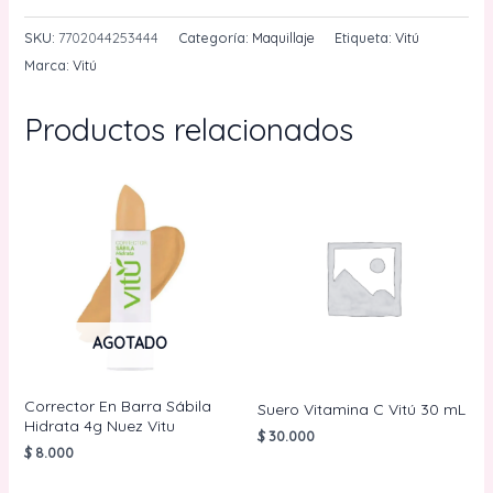
Liquido
Colageno
SKU:
7702044253444
Categoría:
Maquillaje
Etiqueta:
Vitú
Y
Marca:
Vitú
Soya
11g
Productos relacionados
Vitu
Castaña
cantidad
AGOTADO
Corrector En Barra Sábila
Suero Vitamina C Vitú 30 mL
Hidrata 4g Nuez Vitu
$
30.000
$
8.000
AÑADIR AL