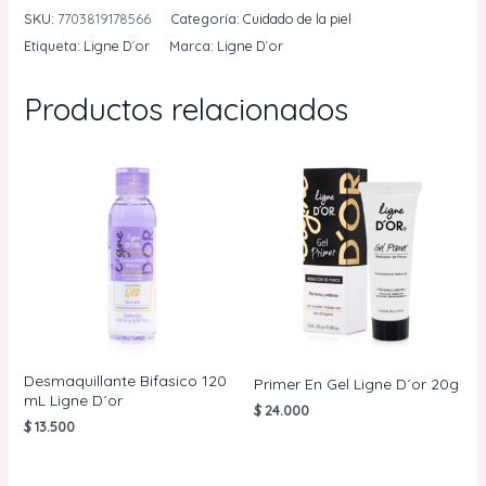
Ligne
SKU:
7703819178566
Categoría:
Cuidado de la piel
D
Etiqueta:
Ligne D´or
Marca:
Ligne D´or
´or
750
Productos relacionados
mL
cantidad
Desmaquillante Bifasico 120
Primer En Gel Ligne D´or 20g
mL Ligne D´or
$
24.000
$
13.500
AÑADIR AL
CARRITO
AÑADIR AL
CARRITO