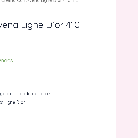
 Crema Con Avena Ligne D´or 410 mL
ena Ligne D´or 410
encias
CARRITO
goría:
Cuidado de la piel
a:
Ligne D´or