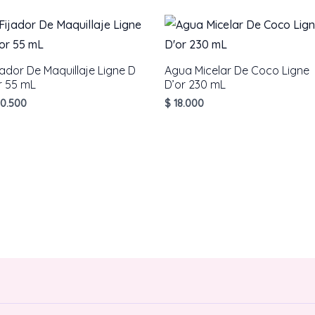
cantidad
jador De Maquillaje Ligne D
Agua Micelar De Coco Ligne
r 55 mL
D’or 230 mL
0.500
$
18.000
AÑADIR AL CARRITO
AÑADIR AL CARRITO