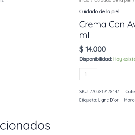
Inicio
/
Cuidado de la piel
/
Cuidado de la piel
Crema Con Av
mL
$
14.000
Disponibilidad:
Hay exist
Crema
AÑADIR AL 
Con
Avena
SKU:
7703819178443
Cate
Ligne
Etiqueta:
Ligne D´or
Marc
D
´or
acionados
410
mL