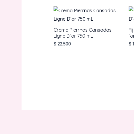
Crema Pierrnas Cansadas
Fi
Ligne D´or 750 mL
´o
$
22.500
$
1
AÑADIR AL CARRITO