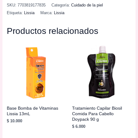
de
SKU:
7703819177835
Categoría:
Cuidado de la piel
Pato
Etiqueta:
Lissia
Marca:
Lissia
Lissia
410
Productos relacionados
mL
cantidad
Base Bomba de Vitaminas
Tratamiento Capilar Biosil
Lissia 13mL
Comida Para Cabello
Doypack 90 g
$
10.000
$
6.000
AÑADIR AL
CARRITO