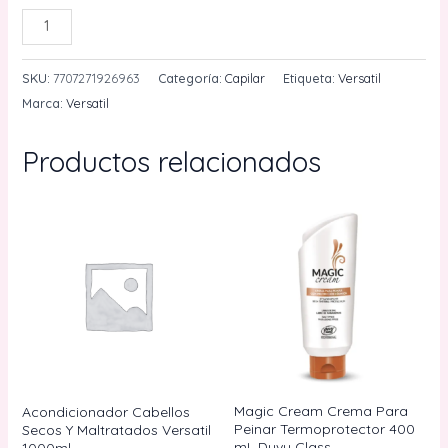
Crema
AÑADIR AL CARRITO
Para
Peinar
SKU:
7707271926963
Categoría:
Capilar
Etiqueta:
Versatil
Restructurante
Marca:
Versatil
Intensiva
Versatil
Productos relacionados
300
mL
cantidad
Magic Cream Crema Para
Acondicionador Cabellos
Peinar Termoprotector 400
Secos Y Maltratados Versatil
mL Duvy Class