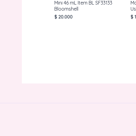
Mini 46 mL Item BL SF33133
Ma
Bloomshell
Us
$
20.000
$
1
AÑADIR AL CARRITO