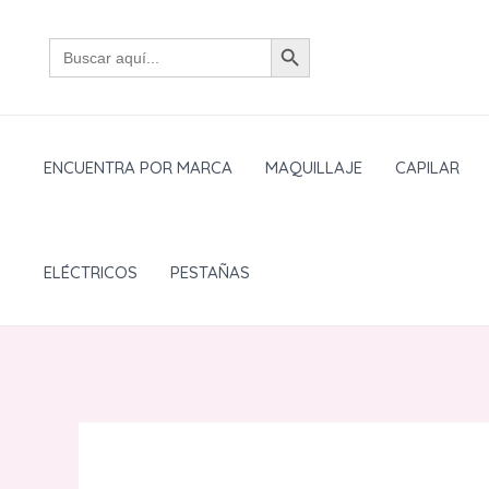
Ir
BOTÓN DE BÚSQUEDA
al
Buscar:
contenido
ENCUENTRA POR MARCA
MAQUILLAJE
CAPILAR
ELÉCTRICOS
PESTAÑAS