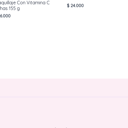
quillaje Con Vitamina C
$
24.000
has 155 g
6.000
AÑADIR AL CARRITO
AÑADIR AL CARRITO