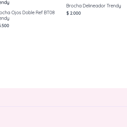
Brocha Delineador Trendy
ocha Ojos Doble Ref BT08
$
2.000
endy
.500
AÑADIR AL CARRITO
AÑADIR AL CARRITO