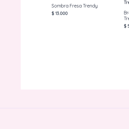
Sombra Fresa Trendy
Br
$
13.000
Tr
$
5
AÑADIR AL CARRITO