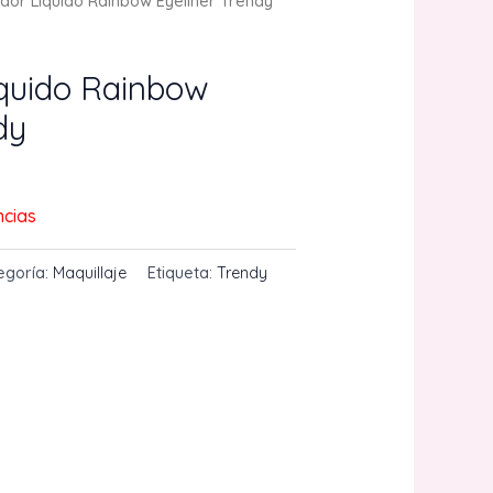
dor Liquido Rainbow Eyeliner Trendy
iquido Rainbow
dy
ncias
egoría:
Maquillaje
Etiqueta:
Trendy