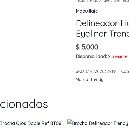
Inicio
/
Maquillaje
/ Delinea
Maquillaje
Delineador L
Eyeliner Tren
$
5.000
Disponibilidad:
Sin existe
SKU:
6192202632919
Cat
Marca:
Trendy
acionados