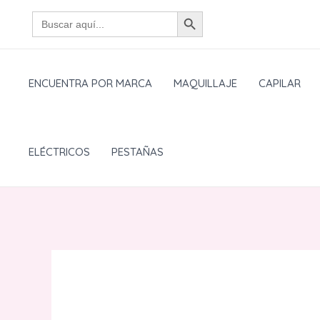
Ir
BOTÓN DE BÚSQUEDA
Buscar:
al
contenido
ENCUENTRA POR MARCA
MAQUILLAJE
CAPILAR
ELÉCTRICOS
PESTAÑAS