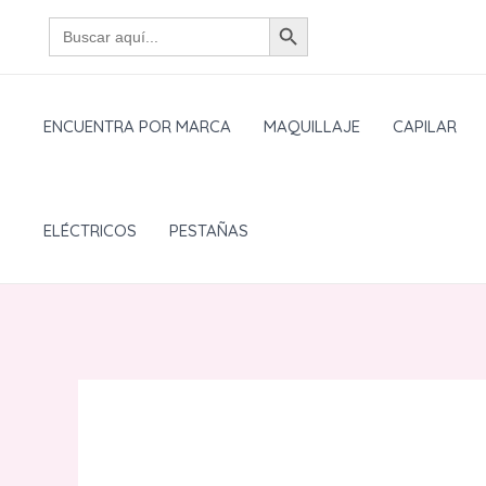
Ir
BOTÓN DE BÚSQUEDA
Buscar:
al
contenido
ENCUENTRA POR MARCA
MAQUILLAJE
CAPILAR
ELÉCTRICOS
PESTAÑAS