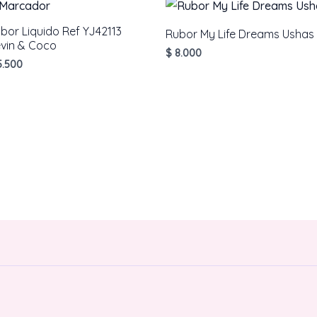
bor Liquido Ref YJ42113
Rubor My Life Dreams Ushas
vin & Coco
$
8.000
.500
AÑADIR AL CARRITO
AÑADIR AL CARRITO