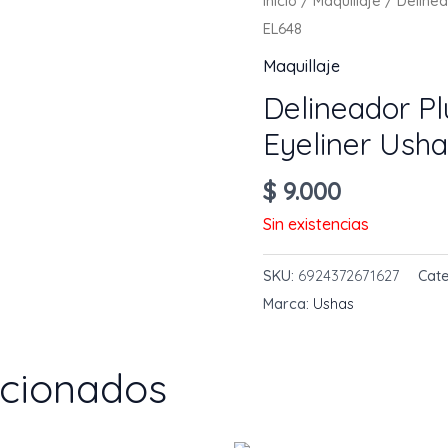
Inicio
/
Maquillaje
/ Delinea
EL648
Maquillaje
Delineador P
Eyeliner Ush
$
9.000
Sin existencias
SKU:
6924372671627
Cat
Marca:
Ushas
acionados