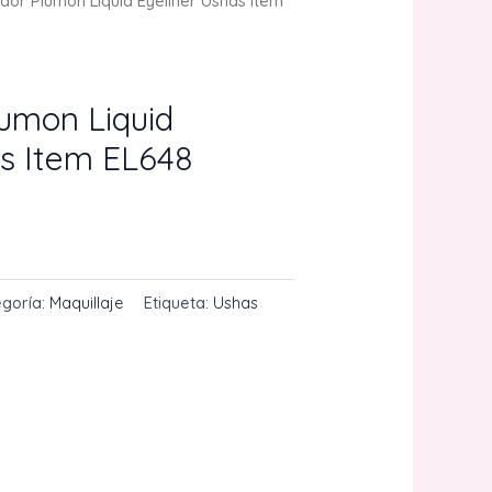
dor Plumon Liquid Eyeliner Ushas Item
lumon Liquid
as Item EL648
egoría:
Maquillaje
Etiqueta:
Ushas