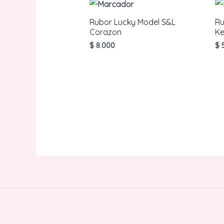
Rubor Lucky Model S&L
Ru
Corazon
Ke
$
8.000
$
5
AÑADIR AL CARRITO