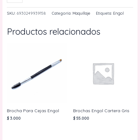
Plumon
Shine
SKU:
6930249939158
Categoría:
Maquillaje
Etiqueta:
Engol
Eyeliner
Ref
Productos relacionados
DL-
40
Engol
cantidad
Brocha Para Cejas Engol
Brochas Engol Cartera Gris
$
3.000
$
55.000
AÑADIR AL
AÑADIR AL
CARRITO
CARRITO