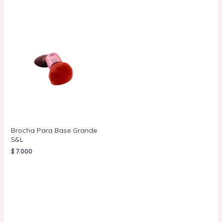
Brocha Para Base Grande
S&L
$
7.000
AÑADIR AL
CARRITO