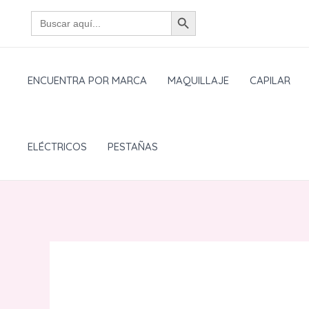
Ir
BOTÓN DE BÚSQUEDA
Buscar:
al
contenido
ENCUENTRA POR MARCA
MAQUILLAJE
CAPILAR
ELÉCTRICOS
PESTAÑAS