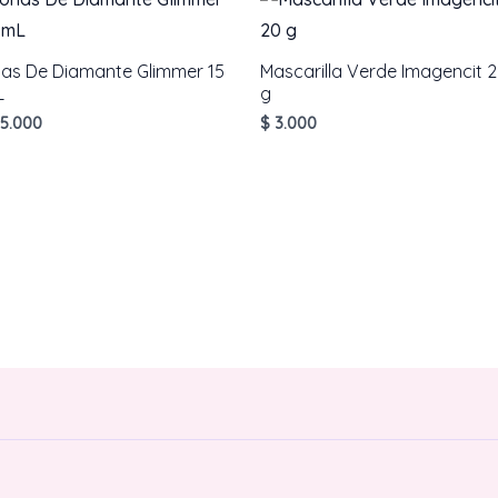
as De Diamante Glimmer 15
Mascarilla Verde Imagencit 
L
g
5.000
$
3.000
AÑADIR AL CARRITO
AÑADIR AL CARRITO