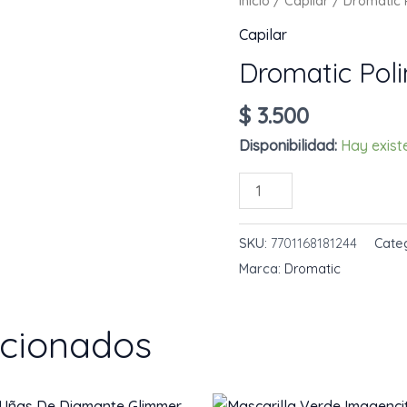
Inicio
/
Capilar
/ Dromatic 
Capilar
Dromatic Pol
$
3.500
Disponibilidad:
Hay exist
Dromatic
AÑADIR AL 
Polimero
20
SKU:
7701168181244
Cate
mL
Marca:
Dromatic
cantidad
acionados