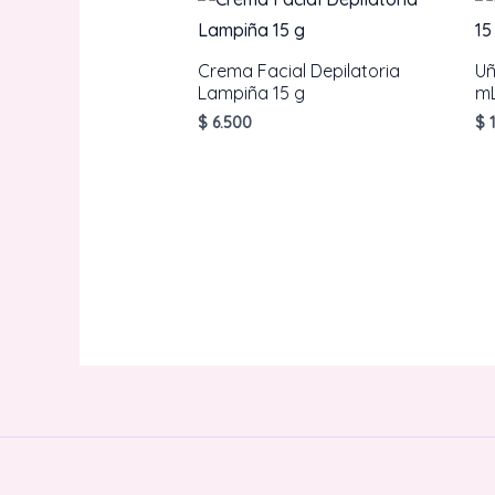
Crema Facial Depilatoria
Uñ
Lampiña 15 g
m
$
6.500
$
1
AÑADIR AL CARRITO