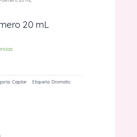
Polimero 20 mL
imero 20 mL
encias
CARRITO
goría:
Capilar
Etiqueta:
Dromatic