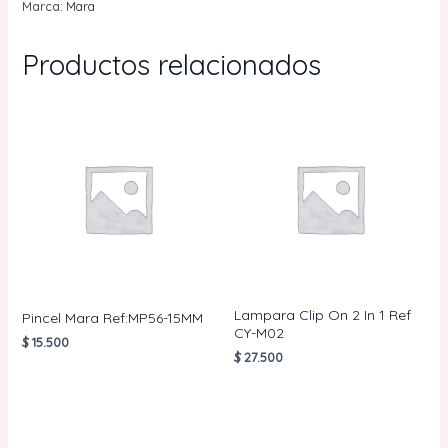
Marca:
Mara
cantidad
Productos relacionados
Lampara Clip On 2 In 1 Ref
Pincel Mara Ref:MP56-15MM
CY-M02
$
15.500
$
27.500
AÑADIR AL
CARRITO
AÑADIR AL
CARRITO