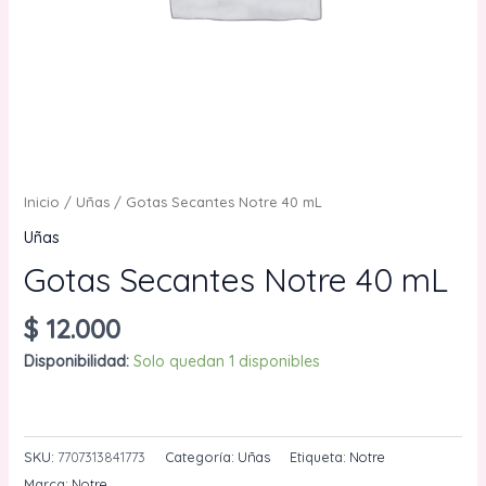
Inicio
/
Uñas
/ Gotas Secantes Notre 40 mL
Uñas
Gotas Secantes Notre 40 mL
$
12.000
Disponibilidad:
Solo quedan 1 disponibles
Gotas
AÑADIR AL CARRITO
Secantes
Notre
SKU:
7707313841773
Categoría:
Uñas
Etiqueta:
Notre
40
Marca:
Notre