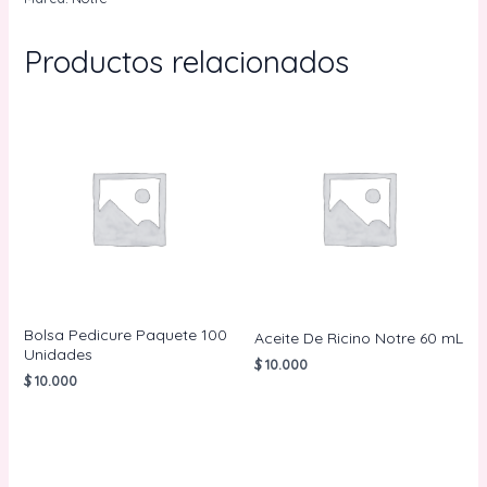
mL
cantidad
Productos relacionados
Bolsa Pedicure Paquete 100
Aceite De Ricino Notre 60 mL
Unidades
$
10.000
$
10.000
AÑADIR AL
CARRITO
AÑADIR AL
CARRITO