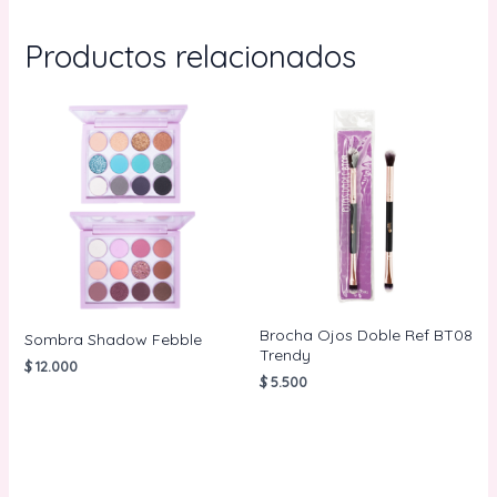
Productos relacionados
Brocha Ojos Doble Ref BT08
Sombra Shadow Febble
Trendy
$
12.000
$
5.500
AÑADIR AL
CARRITO
AÑADIR AL
CARRITO