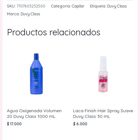
Hair
SKU:
7707803232500
Categoría:
Capilar
Etiqueta:
Duvy Class
Spray
Marca:
Duvy Class
Suave
Duvy
Productos relacionados
Class
180
mL
cantidad
Agua Oxigenada Volumen
Laca Finish Hair Spray Suave
20 Duvy Class 1000 mL
Duvy Class 30 mL
$
17.000
$
6.000
AÑADIR AL
AÑADIR AL