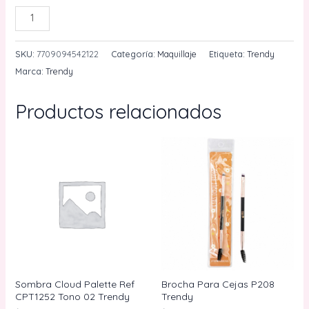
Lapiz
AÑADIR AL CARRITO
De
Cejas
SKU:
7709094542122
Categoría:
Maquillaje
Etiqueta:
Trendy
Eyebrow
Marca:
Trendy
Pen
4
Productos relacionados
Pelos
1mL
Ref
EPT1376
Trendy
cantidad
Sombra Cloud Palette Ref
Brocha Para Cejas P208
CPT1252 Tono 02 Trendy
Trendy