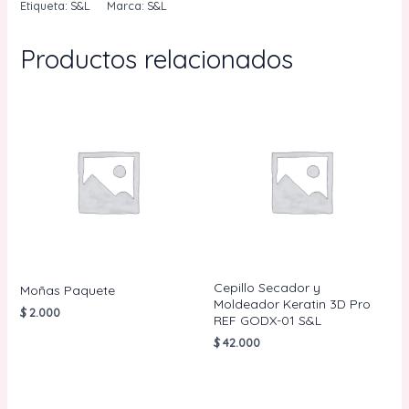
Etiqueta:
S&L
Marca:
S&L
Productos relacionados
Cepillo Secador y
Moñas Paquete
Moldeador Keratin 3D Pro
$
2.000
REF GODX-01 S&L
$
42.000
AÑADIR AL
CARRITO
AÑADIR AL
CARRITO