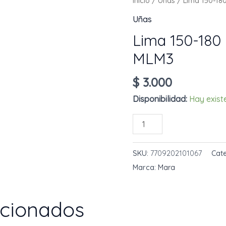
Inicio
/
Uñas
/ Lima 150-18
Uñas
Lima 150-180
MLM3
$
3.000
Disponibilidad:
Hay exist
Lima
AÑADIR AL 
150-
180
SKU:
7709202101067
Cat
Mara
Marca:
Mara
Ovalada
Ref
acionados
MLM3
cantidad