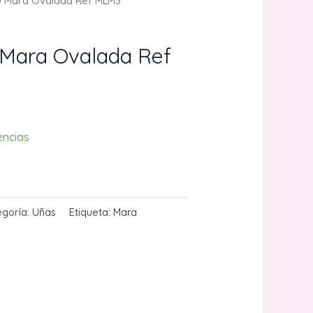
0 Mara Ovalada Ref MLM3
 Mara Ovalada Ref
encias
CARRITO
egoría:
Uñas
Etiqueta:
Mara