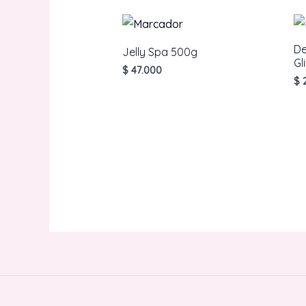
De
Jelly Spa 500g
Gl
$
47.000
$
2
AÑADIR AL CARRITO