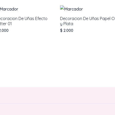
coracion De Uñas Efecto
Decoracion De Uñas Papel O
itter 01
y Plata
.000
$
2.000
AÑADIR AL CARRITO
AÑADIR AL CARRITO