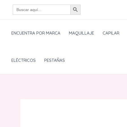
Ir
BOTÓN DE BÚSQUEDA
Buscar:
al
contenido
ENCUENTRA POR MARCA
MAQUILLAJE
CAPILAR
ELÉCTRICOS
PESTAÑAS