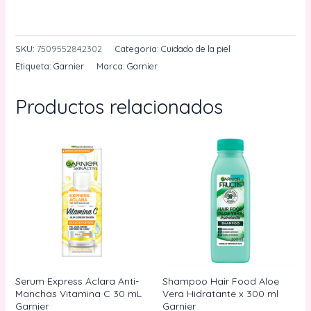
Limpiadora
AÑADIR AL CARRITO
Facial
Con
SKU:
7509552842302
Categoría:
Cuidado de la piel
Vitamina
Etiqueta:
Garnier
Marca:
Garnier
C
Express
Productos relacionados
Aclara
Garnier
150
mL
cantidad
Serum Express Aclara Anti-
Shampoo Hair Food Aloe
Manchas Vitamina C 30 mL
Vera Hidratante x 300 ml
Garnier
Garnier