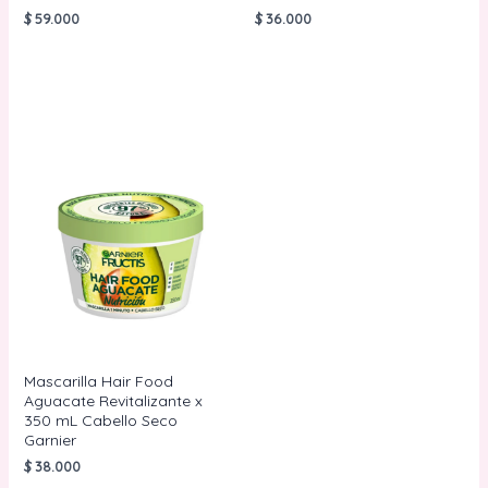
$
59.000
$
36.000
AÑADIR AL
AÑADIR AL
CARRITO
CARRITO
Mascarilla Hair Food
Aguacate Revitalizante x
350 mL Cabello Seco
Garnier
$
38.000