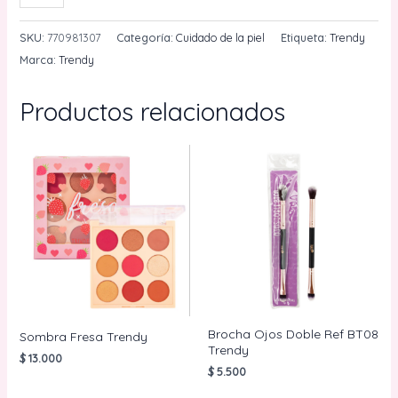
Corporal
Coral
SKU:
770981307
Categoría:
Cuidado de la piel
Etiqueta:
Trendy
Trendy
Marca:
Trendy
100ml
cantidad
Productos relacionados
Brocha Ojos Doble Ref BT08
Sombra Fresa Trendy
Trendy
$
13.000
$
5.500
AÑADIR AL