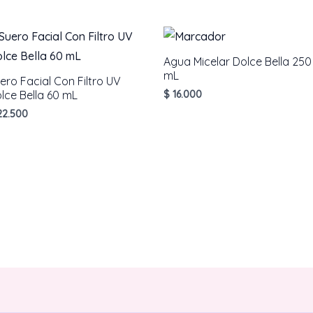
190
g
cantidad
Agua Micelar Dolce Bella 250
mL
ero Facial Con Filtro UV
lce Bella 60 mL
$
16.000
2.500
AÑADIR AL CARRITO
AÑADIR AL CARRITO