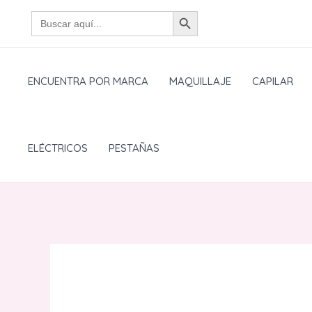
Ir
BOTÓN DE BÚSQUEDA
Buscar:
al
contenido
ENCUENTRA POR MARCA
MAQUILLAJE
CAPILAR
ELÉCTRICOS
PESTAÑAS