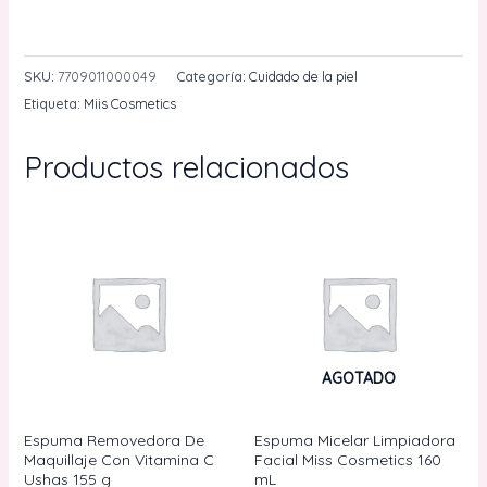
Mascarilla
AÑADIR AL CARRITO
Faciál
Con
SKU:
7709011000049
Categoría:
Cuidado de la piel
Colageno
Etiqueta:
Miis Cosmetics
Miss
Cosmetics
Productos relacionados
30
mL
cantidad
AGOTADO
Espuma Removedora De
Espuma Micelar Limpiadora
Maquillaje Con Vitamina C
Facial Miss Cosmetics 160
Ushas 155 g
mL