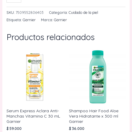
Facial
En
SKU:
7509552806403
Categoría:
Cuidado de la piel
Tela
Etiqueta:
Garnier
Marca:
Garnier
Revitalizante
Garnier
Productos relacionados
cantidad
Serum Express Aclara Anti-
Shampoo Hair Food Aloe
Manchas Vitamina C 30 mL
Vera Hidratante x 300 ml
Garnier
Garnier
$
59.000
$
36.000