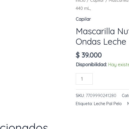
Inicio
/
Capilar
/ Mascarilla
440 mL,
Capilar
Mascarilla Nut
Ondas Leche 
$
39.000
Disponibilidad:
Hay exist
Mascarilla
AÑADIR AL 
Nutritiva
Rizos
SKU:
7709990241280
Cat
Y
Etiqueta:
Leche Pal Pelo
Ondas
Leche
acionados
Pal