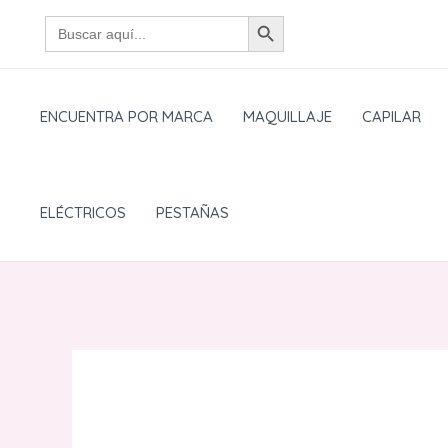
Ir
BOTÓN DE BÚSQUEDA
Buscar:
al
contenido
ENCUENTRA POR MARCA
MAQUILLAJE
CAPILAR
ELÉCTRICOS
PESTAÑAS