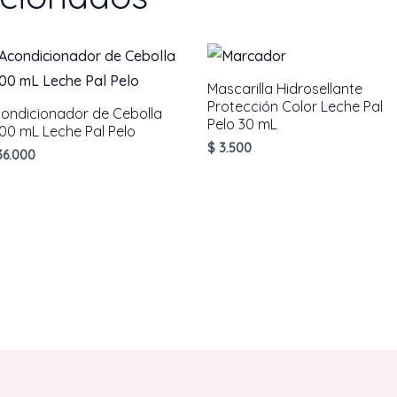
Pelo
440
mL,
cantidad
Mascarilla Hidrosellante
Protección Color Leche Pal
ondicionador de Cebolla
Pelo 30 mL
00 mL Leche Pal Pelo
$
3.500
6.000
AÑADIR AL CARRITO
AÑADIR AL CARRITO