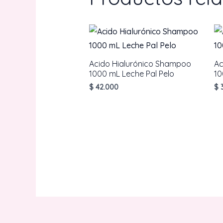
Acido Hialurónico Shampoo
Ac
1000 mL Leche Pal Pelo
10
$
42.000
$
3
AÑADIR AL CARRITO