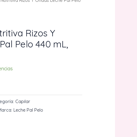
 Nutritiva Rizos Y Ondas Leche Pal Pelo
ritiva Rizos Y
Pal Pelo 440 mL,
encias
CARRITO
egoría:
Capilar
Marca:
Leche Pal Pelo