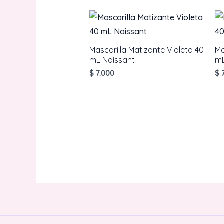
Mascarilla Matizante Violeta 40
Ma
mL Naissant
mL
$
7.000
$
7
AÑADIR AL CARRITO