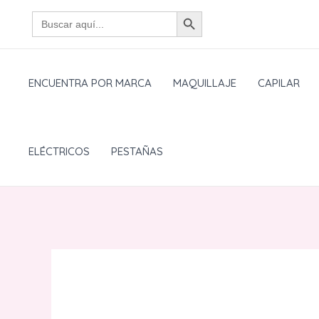
Ir
BOTÓN DE BÚSQUEDA
Buscar:
al
contenido
ENCUENTRA POR MARCA
MAQUILLAJE
CAPILAR
ELÉCTRICOS
PESTAÑAS