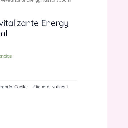
 Revitalizante Energy Naissant 300ml
vitalizante Energy
ml
encias
CARRITO
egoría:
Capilar
Etiqueta:
Naissant