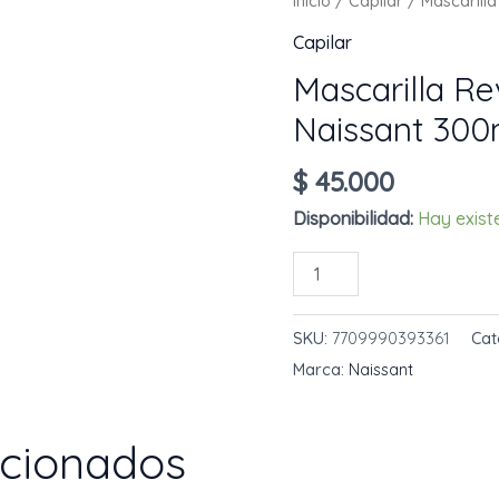
Inicio
/
Capilar
/ Mascarilla
Capilar
Mascarilla Re
Naissant 300
$
45.000
Disponibilidad:
Hay exist
Mascarilla
AÑADIR AL 
Revitalizante
Energy
SKU:
7709990393361
Cat
Naissant
Marca:
Naissant
300ml
cantidad
acionados