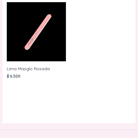
Lima Masglo Rosada
$
6.500
AÑADIR AL
CARRITO