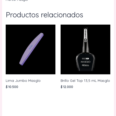
cantidad
Productos relacionados
Lima Jumbo Masglo
Brillo Gel Top 13,5 mL Masglo
$
10.500
$
12.000
AÑADIR AL
AÑADIR AL
CARRITO
CARRITO