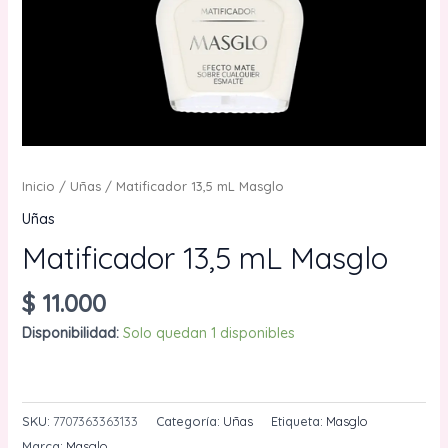
Inicio
/
Uñas
/ Matificador 13,5 mL Masglo
Uñas
Matificador 13,5 mL Masglo
$
11.000
Disponibilidad:
Solo quedan 1 disponibles
Matificador
AÑADIR AL CARRITO
13,5
mL
SKU:
7707363363133
Categoría:
Uñas
Etiqueta:
Masglo
Masglo
Marca:
Masglo