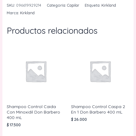
Kirkland
SKU:
096619929214
Categoría:
Capilar
Etiqueta:
Kirkland
Por
Marca:
Kirkland
Unidad
60
Productos relacionados
mL
cantidad
Shampoo Control Caida
Shampoo Control Caspa 2
Con Minoxidil Don Barbero
En 1 Don Barbero 400 mL
400 mL
$
26.000
$
17.500
AÑADIR AL
CARRITO