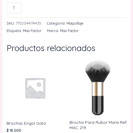
Pestañina
AÑADIR AL CARRITO
Kit
Lash
SKU:
7702044174435
Categoría:
Maquillaje
Maker
Etiqueta:
Max Factor
Marca:
Max Factor
Full
Volumen
Productos relacionados
Mas
Mini
Full
Volumen
Max
Factor
cantidad
Brocha Para Rubor Mara Ref
Brochas Engol Gato
MAC 219
$
18.000