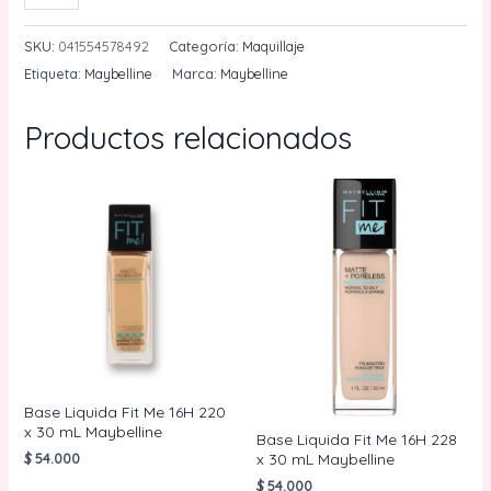
The
Falsies
SKU:
041554578492
Categoría:
Maquillaje
Lash
Etiqueta:
Maybelline
Marca:
Maybelline
Lift
8.6
Productos relacionados
mL
Maybelline
cantidad
Base Liquida Fit Me 16H 220
x 30 mL Maybelline
Base Liquida Fit Me 16H 228
$
54.000
x 30 mL Maybelline
$
54.000