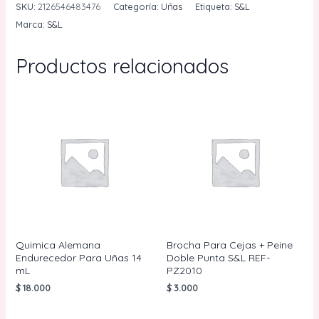
S&L
SKU:
2126546483476
Categoría:
Uñas
Etiqueta:
S&L
Por
Marca:
S&L
Unidad
cantidad
Productos relacionados
Quimica Alemana
Brocha Para Cejas + Peine
Endurecedor Para Uñas 14
Doble Punta S&L REF-
mL
PZ2010
$
18.000
$
3.000
AÑADIR AL
AÑADIR AL