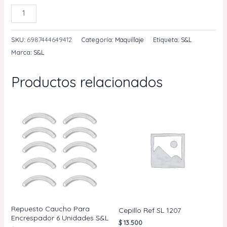
Brocha
AÑADIR AL CARRITO
Lengua
De
SKU:
6987444649412
Categoría:
Maquillaje
Etiqueta:
S&L
Gato+
Marca:
S&L
Cepillo
Cejas
Productos relacionados
S&L
REF
SL1215C
cantidad
Repuesto Caucho Para
Cepillo Ref SL 1207
Encrespador 6 Unidades S&L
$
13.500