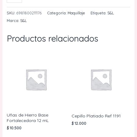
Caucho
Para
SKU:
6981800211176
Categoría:
Maquillaje
Etiqueta:
S&L
Encrespador
Marca:
S&L
6
Unidades
Productos relacionados
S&L
cantidad
Uñas de Hierro Base
Cepillo Platiado Ref 1191
Fortalecedora 12 mL
$
12.000
$
10.500
AÑADIR AL