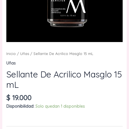
Inicio
/
Uñas
/ Sellante De Acrilico Masglo 15 mL
Uñas
Sellante De Acrilico Masglo 15
mL
$
19.000
Disponibilidad:
Solo quedan 1 disponibles
Sellante
AÑADIR AL CARRITO
De