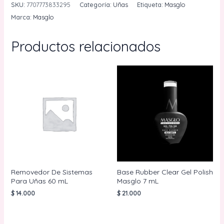
Acrilico
SKU:
7707773833295
Categoría:
Uñas
Etiqueta:
Masglo
Masglo
Marca:
Masglo
15
mL
Productos relacionados
cantidad
Removedor De Sistemas
Base Rubber Clear Gel Polish
Para Uñas 60 mL
Masglo 7 mL
$
14.000
$
21.000
AÑADIR AL
AÑADIR AL
CARRITO
CARRITO