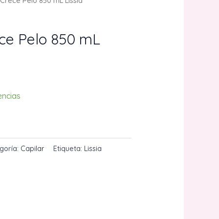
rece Pelo 850 mL Lissia
ce Pelo 850 mL
encias
CARRITO
goría:
Capilar
Etiqueta:
Lissia