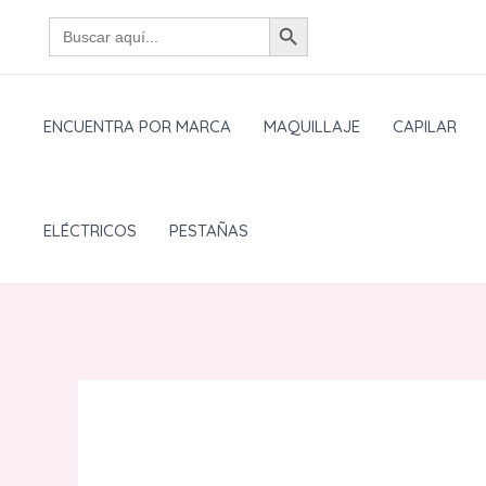
Ir
BOTÓN DE BÚSQUEDA
Buscar:
al
contenido
ENCUENTRA POR MARCA
MAQUILLAJE
CAPILAR
ELÉCTRICOS
PESTAÑAS