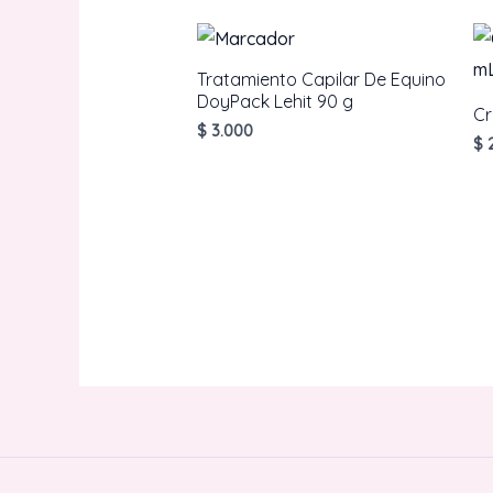
Tratamiento Capilar De Equino
DoyPack Lehit 90 g
Cr
$
3.000
$
2
AÑADIR AL CARRITO