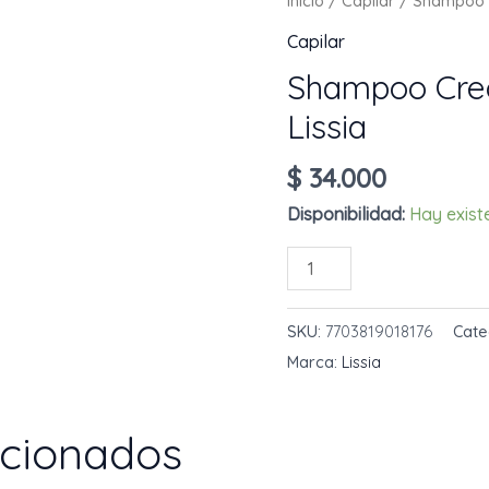
Inicio
/
Capilar
/ Shampoo C
Capilar
Shampoo Cre
Lissia
$
34.000
Disponibilidad:
Hay exist
Shampoo
AÑADIR AL 
Crece
Pelo
SKU:
7703819018176
Cate
850
Marca:
Lissia
mL
Lissia
acionados
cantidad