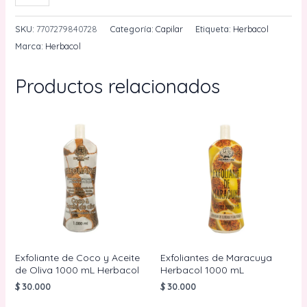
De
Café
SKU:
7707279840728
Categoría:
Capilar
Etiqueta:
Herbacol
Vita
Marca:
Herbacol
Crecepelo
15
Productos relacionados
mL
Herbacol
cantidad
Exfoliante de Coco y Aceite
Exfoliantes de Maracuya
de Oliva 1000 mL Herbacol
Herbacol 1000 mL
$
30.000
$
30.000