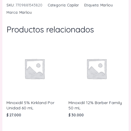
Reparadoras
SKU:
7709881543820
Categoría:
Capilar
Etiqueta:
Marliou
Marliou
Marca:
Marliou
12
mL
Productos relacionados
cantidad
Minoxidil 5% Kirkland Por
Minoxidil 12% Barber Family
Unidad 60 mL
50 mL
$
27.000
$
30.000
AÑADIR AL
AÑADIR AL
CARRITO
CARRITO