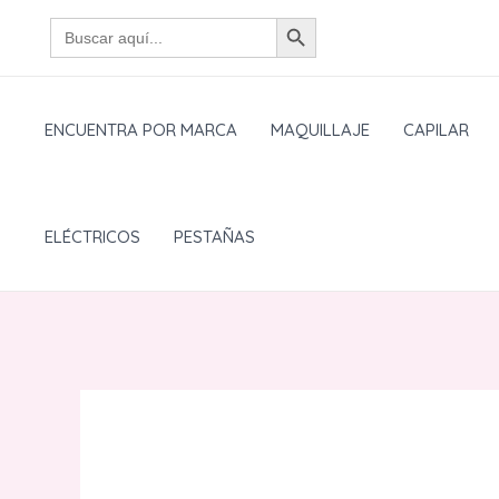
Ir
BOTÓN DE BÚSQUEDA
Buscar:
al
contenido
ENCUENTRA POR MARCA
MAQUILLAJE
CAPILAR
ELÉCTRICOS
PESTAÑAS