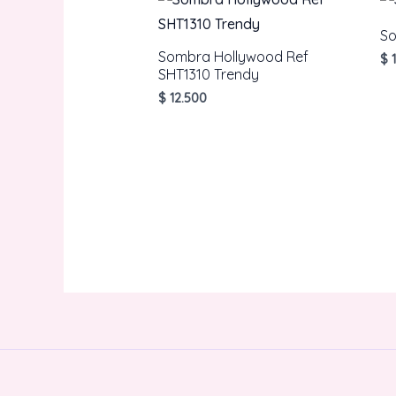
S
Sombra Hollywood Ref
$
1
SHT1310 Trendy
$
12.500
AÑADIR AL CARRITO