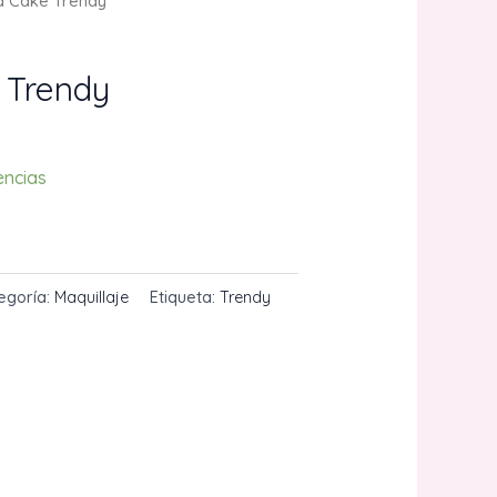
 Cake Trendy
 Trendy
encias
CARRITO
egoría:
Maquillaje
Etiqueta:
Trendy