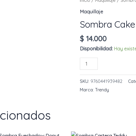
Inicio
/
Maquillaje
/ Sombra
Maquillaje
Sombra Cake
$
14.000
Disponibilidad:
Hay exist
Sombra
AÑADIR AL 
Cake
Trendy
SKU:
9760441939482
Cat
cantidad
Marca:
Trendy
acionados