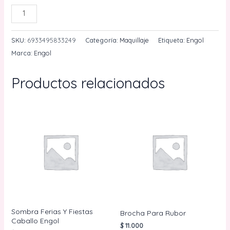
Sombra
AÑADIR AL CARRITO
Carnaval
De
SKU:
6933495833249
Categoría:
Maquillaje
Etiqueta:
Engol
Barranquilla
Marca:
Engol
Engol
REF
Productos relacionados
(
BQ-
703
)
cantidad
Sombra Ferias Y Fiestas
Brocha Para Rubor
Caballo Engol
$
11.000